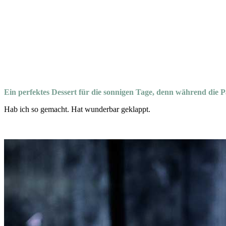
Ein perfektes Dessert für die sonnigen Tage, denn während die
Hab ich so gemacht. Hat wunderbar geklappt.