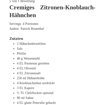
5
von 1 Bewertung
Cremiges Zitronen-Knoblauch-
Hähnchen
Servings:
4
Portionen
Author:
Patrick Rosenthal
Zutaten
2
Hähnchenbrustfilets
Salz
Pfeffer
40
g
Weizenmehl
4
EL
Parmesan
gerieben
4
EL
Olivenöl
4
EL
Zitronensaft
250
ml
Hühnerbrühe
4
Knoblauchzehen
zerdrückt
3
EL
Kapern
½
TL
Chiliflocken
optional
80
ml
Sahne
4
EL
glatte Petersilie
gehackt