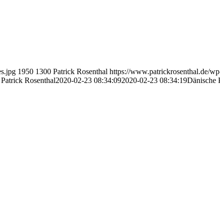
s.jpg
1950
1300
Patrick Rosenthal
https://www.patrickrosenthal.de/wp
Patrick Rosenthal
2020-02-23 08:34:09
2020-02-23 08:34:19
Dänische 