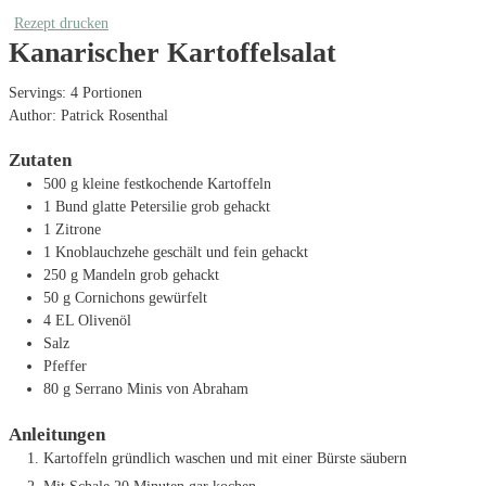
Rezept drucken
Kanarischer Kartoffelsalat
Servings:
4
Portionen
Author:
Patrick Rosenthal
Zutaten
500
g
kleine festkochende Kartoffeln
1
Bund glatte Petersilie
grob gehackt
1
Zitrone
1
Knoblauchzehe
geschält und fein gehackt
250
g
Mandeln
grob gehackt
50
g
Cornichons
gewürfelt
4
EL
Olivenöl
Salz
Pfeffer
80
g
Serrano Minis von Abraham
Anleitungen
Kartoffeln gründlich waschen und mit einer Bürste säubern