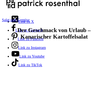
Salat und Gemüse
Link zu X
Der Geschmack von Urlaub –
Link zu Facebook
Kanarischer Kartoffelsalat
Link zu Pinterest
Link zu Instagram
Link zu Youtube
Link zu TikTok