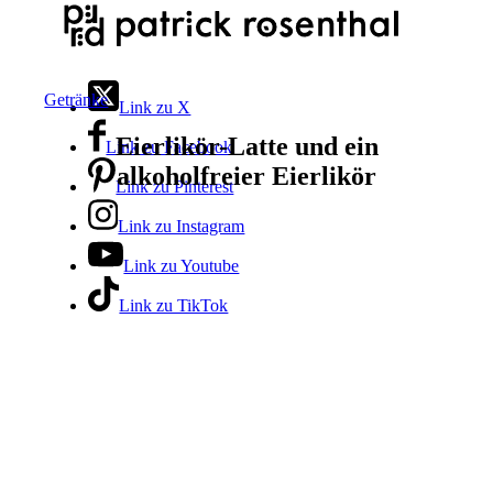
Getränke
Link zu X
Eierlikör-Latte und ein
Link zu Facebook
alkoholfreier Eierlikör
Link zu Pinterest
Link zu Instagram
Link zu Youtube
Link zu TikTok