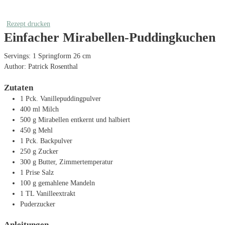
Rezept drucken
Einfacher Mirabellen-Puddingkuchen
Servings:
1
Springform 26 cm
Author:
Patrick Rosenthal
Zutaten
1
Pck. Vanillepuddingpulver
400
ml
Milch
500
g
Mirabellen
entkernt und halbiert
450
g
Mehl
1
Pck. Backpulver
250
g
Zucker
300
g
Butter, Zimmertemperatur
1
Prise Salz
100
g
gemahlene Mandeln
1
TL
Vanilleextrakt
Puderzucker
Anleitungen