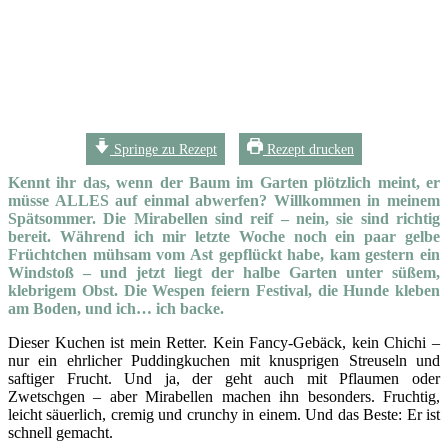
Springe zu Rezept
Rezept drucken
Kennt ihr das, wenn der Baum im Garten plötzlich meint, er
müsse ALLES auf einmal abwerfen? Willkommen in meinem
Spätsommer. Die Mirabellen sind reif – nein, sie sind richtig
bereit. Während ich mir letzte Woche noch ein paar gelbe
Früchtchen mühsam vom Ast gepflückt habe, kam gestern ein
Windstoß – und jetzt liegt der halbe Garten unter süßem,
klebrigem Obst. Die Wespen feiern Festival, die Hunde kleben
am Boden, und ich… ich backe.
Dieser Kuchen ist mein Retter. Kein Fancy-Gebäck, kein Chichi –
nur ein ehrlicher Puddingkuchen mit knusprigen Streuseln und
saftiger Frucht. Und ja, der geht auch mit Pflaumen oder
Zwetschgen – aber Mirabellen machen ihn besonders. Fruchtig,
leicht säuerlich, cremig und crunchy in einem. Und das Beste: Er ist
schnell gemacht.