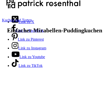
Kuchen und Torten
Link zu X
Einfacher Mirabellen-Puddingkuchen
Link zu Facebook
Link zu Pinterest
Link zu Instagram
Link zu Youtube
Link zu TikTok