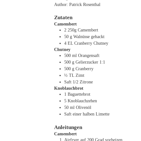
Author:
Patrick Rosenthal
Zutaten
Camembert
2
250g Camembert
50
g
Walnüsse
gehackt
4
EL
Cranberry Chutney
Chutney
500
ml
Orangensaft
500
g
Gelierzucker 1:1
500
g
Cranberry
½
TL
Zimt
Saft 1/2 Zitrone
Knoblauchbrot
1
Baguettebrot
5
Knoblauchzehen
50
ml
Olivenöl
Saft einer halben Limette
Anleitungen
Camembert
Airfryer auf 200 Grad vorheizen.