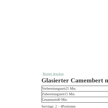
Rezept drucken
Glasierter Camembert m
Minuten
Vorbereitungszeit
25
Min.
Minuten
Zubereitungszeit
15
Min.
Minuten
Gesamtzeit
40
Min.
Servings:
2
– 4Portionen