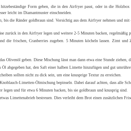
hitzebeständige Form geben, die in den Airfryer passt, oder in die Holzbox 
sser leicht im Diamantmuster einschneiden.
, bis die Ränder goldbraun sind. Vorsichtig aus dem Airfryer nehmen und mit
e zurück in den Airfryer legen und weitere 2-5 Minuten backen, regelmäßig pr
nd die frischen, Cranberries zugeben. 5 Minuten köcheln lassen. Zimt und 
das Olivenöl geben. Diese Mischung lässt man dann etwa eine Stunde ziehen, d
Öl abgegeben hat, den Saft einer halben Limette hinzufügen und gut umrühren
heiben sollten nicht zu dick sein, um eine knusprige Textur zu erreichen.
Knoblauch-Limetten-Ölmischung bepinseln. Dabei darauf achten, dass alle Sche
er legen und für etwa 6 Minuten backen, bis sie goldbraun und knusprig sind.
twas Limettenabrieb bestreuen. Dies verleiht dem Brot einen zusätzlichen Fris