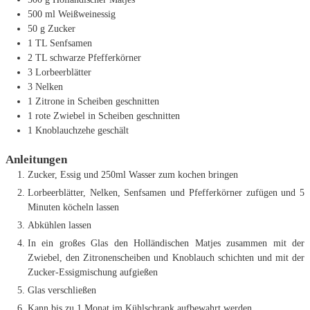
500
ml
Weißweinessig
50
g
Zucker
1
TL
Senfsamen
2
TL
schwarze Pfefferkörner
3
Lorbeerblätter
3
Nelken
1
Zitrone
in Scheiben geschnitten
1
rote Zwiebel
in Scheiben geschnitten
1
Knoblauchzehe
geschält
Anleitungen
Zucker, Essig und 250ml Wasser zum kochen bringen
Lorbeerblätter, Nelken, Senfsamen und Pfefferkörner zufügen und 5
Minuten köcheln lassen
Abkühlen lassen
In ein großes Glas den Holländischen Matjes zusammen mit der
Zwiebel, den Zitronenscheiben und Knoblauch schichten und mit der
Zucker-Essigmischung aufgießen
Glas verschließen
Kann bis zu 1 Monat im Kühlschrank aufbewahrt werden