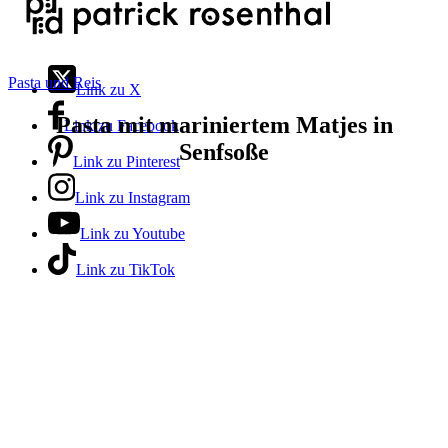
Pasta und Reis
Link zu X
Pasta mit mariniertem Matjes in
Link zu Facebook
Senfsoße
Link zu Pinterest
Link zu Instagram
Link zu Youtube
Link zu TikTok