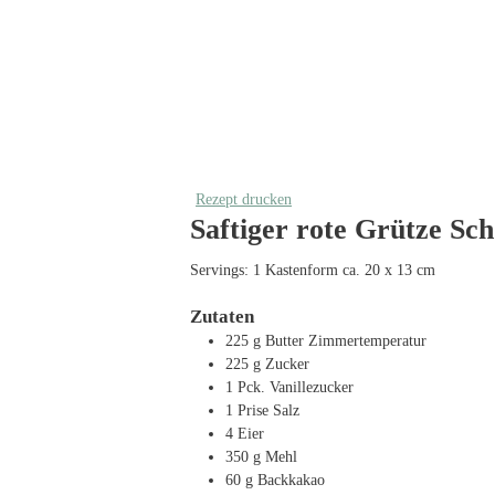
Rezept drucken
Saftiger rote Grütze Sc
Servings:
1
Kastenform ca. 20 x 13 cm
Zutaten
225
g
Butter
Zimmertemperatur
225
g
Zucker
1
Pck. Vanillezucker
1
Prise Salz
4
Eier
350
g
Mehl
60
g
Backkakao