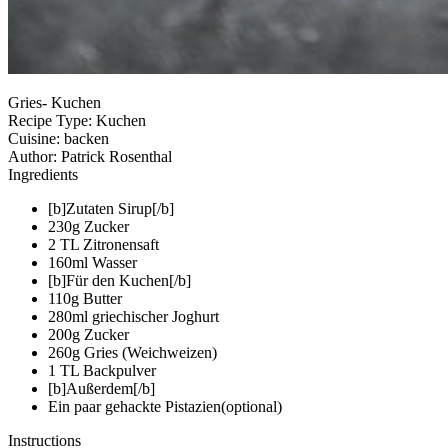
Gries- Kuchen
Recipe Type
:
Kuchen
Cuisine:
backen
Author:
Patrick Rosenthal
Ingredients
[b]Zutaten Sirup[/b]
230g Zucker
2 TL Zitronensaft
160ml Wasser
[b]Für den Kuchen[/b]
110g Butter
280ml griechischer Joghurt
200g Zucker
260g Gries (Weichweizen)
1 TL Backpulver
[b]Außerdem[/b]
Ein paar gehackte Pistazien(optional)
Instructions