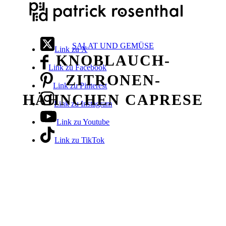
SALAT UND GEMÜSE
Link zu X
KNOBLAUCH-
Link zu Facebook
ZITRONEN-
Link zu Pinterest
HÄHNCHEN CAPRESE
Link zu Instagram
Link zu Youtube
Link zu TikTok