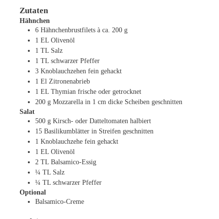
Zutaten
Hähnchen
6
Hähnchenbrustfilets à ca. 200 g
1
EL
Olivenöl
1
TL
Salz
1
TL
schwarzer Pfeffer
3
Knoblauchzehen
fein gehackt
1
El
Zitronenabrieb
1
EL
Thymian
frische oder getrocknet
200
g
Mozzarella
in 1 cm dicke Scheiben geschnitten
Salat
500
g
Kirsch- oder Datteltomaten
halbiert
15
Basilikumblätter
in Streifen geschnitten
1
Knoblauchzehe
fein gehackt
1
EL
Olivenöl
2
TL
Balsamico-Essig
¼
TL
Salz
¼
TL
schwarzer Pfeffer
Optional
Balsamico-Creme