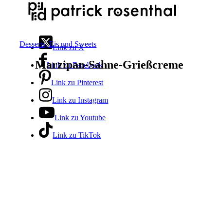
Desserts, Eis und Sweets
Link zu X
Marzipan-Sahne-Grießcreme
Link zu Facebook
Link zu Pinterest
Link zu Instagram
Link zu Youtube
Link zu TikTok