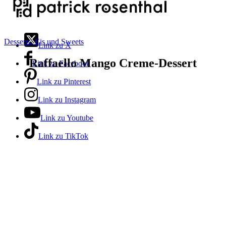
Desserts, Eis und Sweets
Link zu X
Raffaello Mango Creme-Dessert
Link zu Facebook
Link zu Pinterest
Link zu Instagram
Link zu Youtube
Link zu TikTok