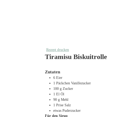
Rezept drucken
Tiramisu Biskuitrolle
Zutaten
6
Eier
1
Päckchen Vanillezucker
100
g
Zucker
1
El
Öl
90
g
Mehl
1
Prise Salz
etwas Puderzucker
Für den Sirup