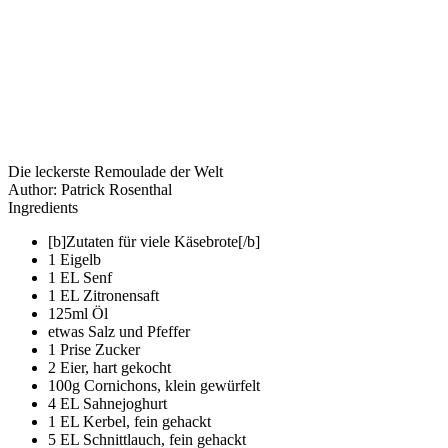
Die leckerste Remoulade der Welt
Author:
Patrick Rosenthal
Ingredients
[b]Zutaten für viele Käsebrote[/b]
1 Eigelb
1 EL Senf
1 EL Zitronensaft
125ml Öl
etwas Salz und Pfeffer
1 Prise Zucker
2 Eier, hart gekocht
100g Cornichons, klein gewürfelt
4 EL Sahnejoghurt
1 EL Kerbel, fein gehackt
5 EL Schnittlauch, fein gehackt