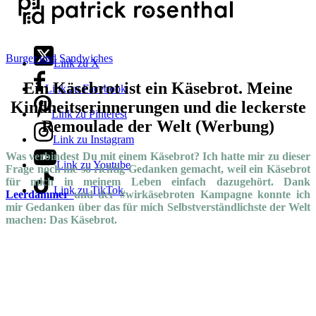
Burger und Sandwiches
Link zu X
Ein Käsebrot ist ein Käsebrot. Meine
Link zu Facebook
Kindheitserinnerungen und die leckerste
Link zu Pinterest
Remoulade der Welt (Werbung)
Link zu Instagram
Was verbindest Du mit einem Käsebrot? Ich hatte mir zu dieser
Link zu Youtube
Frage noch nie so richtig Gedanken gemacht, weil ein Käsebrot
für mich in meinem Leben einfach dazugehört. Dank
Link zu TikTok
Leerdammer
und der #wirkäsebroten Kampagne konnte ich
mir Gedanken über das für mich Selbstverständlichste der Welt
machen: Das Käsebrot.