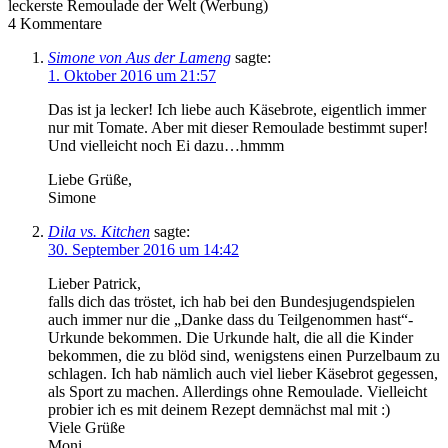
leckerste Remoulade der Welt (Werbung)
4
Kommentare
Simone von Aus der Lameng
sagte:
1. Oktober 2016 um 21:57
Das ist ja lecker! Ich liebe auch Käsebrote, eigentlich immer
nur mit Tomate. Aber mit dieser Remoulade bestimmt super!
Und vielleicht noch Ei dazu…hmmm
Liebe Grüße,
Simone
Dila vs. Kitchen
sagte:
30. September 2016 um 14:42
Lieber Patrick,
falls dich das tröstet, ich hab bei den Bundesjugendspielen
auch immer nur die „Danke dass du Teilgenommen hast“-
Urkunde bekommen. Die Urkunde halt, die all die Kinder
bekommen, die zu blöd sind, wenigstens einen Purzelbaum zu
schlagen. Ich hab nämlich auch viel lieber Käsebrot gegessen,
als Sport zu machen. Allerdings ohne Remoulade. Vielleicht
probier ich es mit deinem Rezept demnächst mal mit :)
Viele Grüße
Moni