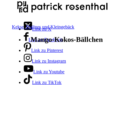
Kekse, Pralines und Kleingebäck
Link zu X
Mango-Kokos-Bällchen
Link zu Facebook
Link zu Pinterest
Link zu Instagram
Link zu Youtube
Link zu TikTok