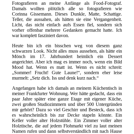
Fotografieren an meine Anfänge als Food-Fotograf.
Damals wollten plötzlich alle so fotografieren wie
Corinna Gissemann. Dieses Dunkle, Matte, Schattige.
Teller, die aussahen, als hätten sie eine Vergangenheit.
Licht, das nicht einfach aufs Essen fiel, sondern sich
vorher offenbar mehrere Gedanken gemacht hatte. Ich
war komplett fasziniert davon.
Heute bin ich ein bisschen weg von diesem ganz
schwarzen Look. Nicht alles muss aussehen, als hätte ein
Mönch im 17. Jahrhundert heimlich ein Dessert
angerichtet. Aber ich mag es immer noch, wenn ein Bild
Mood hat. Wenn es matt ist. Wenn es nicht schreit:
„Sommer! Frucht! Gute Laune!“, sondern eher leise
murmelt: „Setz dich. Iss und denk kurz nach.“
Angefangen habe ich damals an meinem Küchentisch in
meiner Frankfurter Wohnung. Wer hätte gedacht, dass ein
paar Jahre später eine ganze Etage mit eigener Küche,
zwei großen Studiozimmern und über 500 Untergründen
mir gehört? Dazu so viel Geschirr und Besteck, dass ich
es wahrscheinlich bis zur Decke stapeln könnte. Ein
Keller voller alter Holzstühle. Ein Zimmer voller alter
Holztische, die auf jedem Flohmarkt viel zu laut meinen
Namen rufen und dann selbstverständlich mit nach Hause