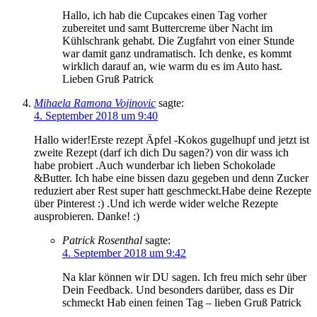
Hallo, ich hab die Cupcakes einen Tag vorher
zubereitet und samt Buttercreme über Nacht im
Kühlschrank gehabt. Die Zugfahrt von einer Stunde
war damit ganz undramatisch. Ich denke, es kommt
wirklich darauf an, wie warm du es im Auto hast.
Lieben Gruß Patrick
Mihaela Ramona Vojinovic
sagte:
4. September 2018 um 9:40
Hallo wider!Erste rezept Äpfel -Kokos gugelhupf und jetzt ist
zweite Rezept (darf ich dich Du sagen?) von dir wass ich
habe probiert .Auch wunderbar ich lieben Schokolade
&Butter. Ich habe eine bissen dazu gegeben und denn Zucker
reduziert aber Rest super hatt geschmeckt.Habe deine Rezepte
über Pinterest :) .Und ich werde wider welche Rezepte
ausprobieren. Danke! :)
Patrick Rosenthal
sagte:
4. September 2018 um 9:42
Na klar können wir DU sagen. Ich freu mich sehr über
Dein Feedback. Und besonders darüber, dass es Dir
schmeckt Hab einen feinen Tag – lieben Gruß Patrick