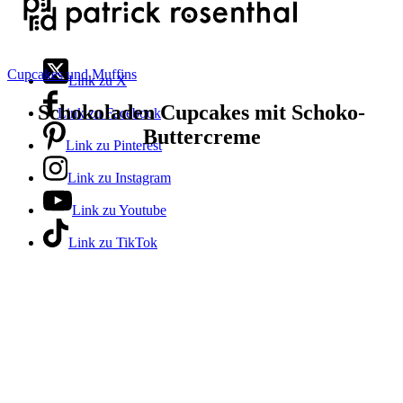
Cupcakes und Muffins
Link zu X
Schokoladen Cupcakes mit Schoko-
Link zu Facebook
Buttercreme
Link zu Pinterest
Link zu Instagram
Link zu Youtube
Link zu TikTok