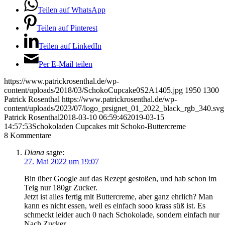
Teilen auf WhatsApp
Teilen auf Pinterest
Teilen auf LinkedIn
Per E-Mail teilen
https://www.patrickrosenthal.de/wp-
content/uploads/2018/03/SchokoCupcake0S2A1405.jpg
1950
1300
Patrick Rosenthal
https://www.patrickrosenthal.de/wp-
content/uploads/2023/07/logo_prsignet_01_2022_black_rgb_340.svg
Patrick Rosenthal
2018-03-10 06:59:46
2019-03-15
14:57:53
Schokoladen Cupcakes mit Schoko-Buttercreme
8
Kommentare
Diana
sagte:
27. Mai 2022 um 19:07
Bin über Google auf das Rezept gestoßen, und hab schon im
Teig nur 180gr Zucker.
Jetzt ist alles fertig mit Buttercreme, aber ganz ehrlich? Man
kann es nicht essen, weil es einfach sooo krass süß ist. Es
schmeckt leider auch 0 nach Schokolade, sondern einfach nur
Nach Zucker.