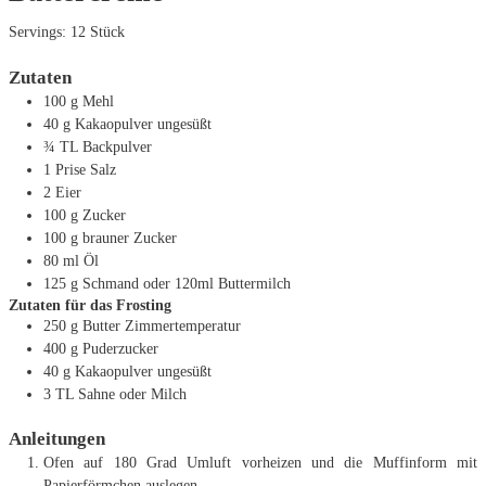
Servings:
12
Stück
Zutaten
100
g
Mehl
40
g
Kakaopulver
ungesüßt
¾
TL
Backpulver
1
Prise Salz
2
Eier
100
g
Zucker
100
g
brauner Zucker
80
ml
Öl
125
g
Schmand
oder 120ml Buttermilch
Zutaten für das Frosting
250
g
Butter
Zimmertemperatur
400
g
Puderzucker
40
g
Kakaopulver
ungesüßt
3
TL
Sahne
oder Milch
Anleitungen
Ofen auf 180 Grad Umluft vorheizen und die Muffinform mit
Papierförmchen auslegen