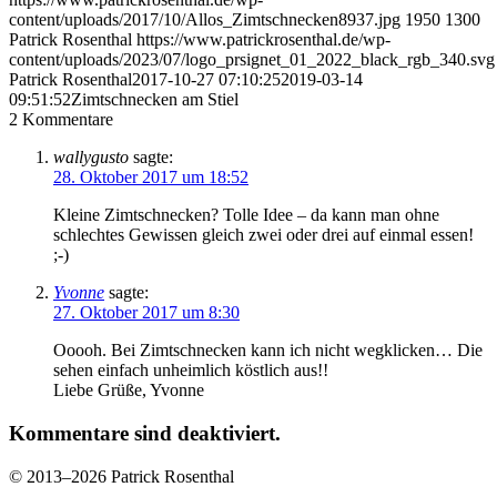
content/uploads/2017/10/Allos_Zimtschnecken8937.jpg
1950
1300
Patrick Rosenthal
https://www.patrickrosenthal.de/wp-
content/uploads/2023/07/logo_prsignet_01_2022_black_rgb_340.svg
Patrick Rosenthal
2017-10-27 07:10:25
2019-03-14
09:51:52
Zimtschnecken am Stiel
2
Kommentare
wallygusto
sagte:
28. Oktober 2017 um 18:52
Kleine Zimtschnecken? Tolle Idee – da kann man ohne
schlechtes Gewissen gleich zwei oder drei auf einmal essen!
;-)
Yvonne
sagte:
27. Oktober 2017 um 8:30
Ooooh. Bei Zimtschnecken kann ich nicht wegklicken… Die
sehen einfach unheimlich köstlich aus!!
Liebe Grüße, Yvonne
Kommentare sind deaktiviert.
©
2013–2026 Patrick Rosenthal