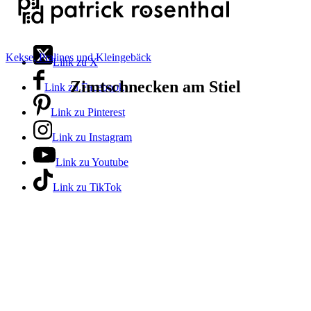
Kekse, Pralines und Kleingebäck
Link zu X
Zimtschnecken am Stiel
Link zu Facebook
Link zu Pinterest
Link zu Instagram
Link zu Youtube
Link zu TikTok