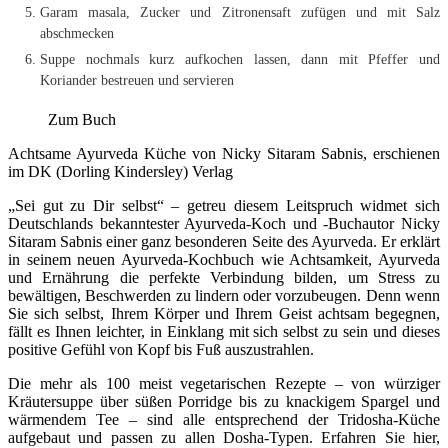
Garam masala, Zucker und Zitronensaft zufügen und mit Salz
abschmecken
Suppe nochmals kurz aufkochen lassen, dann mit Pfeffer und
Koriander bestreuen und servieren
Zum Buch
Achtsame Ayurveda Küche von Nicky Sitaram Sabnis, erschienen
im DK (Dorling Kindersley) Verlag
„Sei gut zu Dir selbst“ – getreu diesem Leitspruch widmet sich
Deutschlands bekanntester Ayurveda-Koch und -Buchautor Nicky
Sitaram Sabnis einer ganz besonderen Seite des Ayurveda. Er erklärt
in seinem neuen Ayurveda-Kochbuch wie Achtsamkeit, Ayurveda
und Ernährung die perfekte Verbindung bilden, um Stress zu
bewältigen, Beschwerden zu lindern oder vorzubeugen. Denn wenn
Sie sich selbst, Ihrem Körper und Ihrem Geist achtsam begegnen,
fällt es Ihnen leichter, in Einklang mit sich selbst zu sein und dieses
positive Gefühl von Kopf bis Fuß auszustrahlen.
Die mehr als 100 meist vegetarischen Rezepte – von würziger
Kräutersuppe über süßen Porridge bis zu knackigem Spargel und
wärmendem Tee – sind alle entsprechend der Tridosha-Küche
aufgebaut und passen zu allen Dosha-Typen. Erfahren Sie hier,