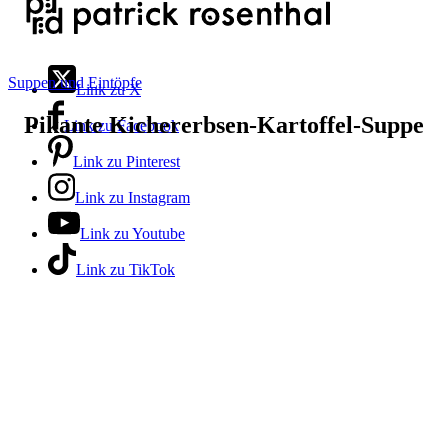
Suppen und Eintöpfe
Link zu X
Pikante Kichererbsen-Kartoffel-Suppe
Link zu Facebook
Link zu Pinterest
Link zu Instagram
Link zu Youtube
Link zu TikTok