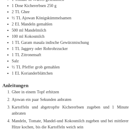
1
Dose Kichererbsen
250 g
2
TL
Ghee
½
TL
Ajowan
Königskümmelsamen
2
EL
Mandeln
gemahlen
500
ml
Mandelmilch
100
ml
Kokosmilch
1
TL
Garam masala
indische Gewürzmischung
1
TL
Jaggery
oder Rohrohrzucker
1
TL
Zitronensaft
Salz
½
TL
Pfeffer
grob gemahlen
1
EL
Korianderblättchen
Anleitungen
Ghee in einem Topf erhitzen
Ajowan ein paar Sekunden anbraten
Kartoffeln und abgetropfte Kichererbsen zugeben und 1 Minute
anbraten
Mandeln, Tomate, Mandel-und Kokosmilch zugeben und bei mittlerer
Hitze kochen, bis die Kartoffeln weich sein