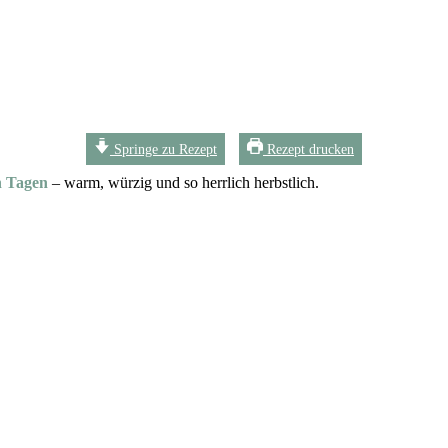
Springe zu Rezept
Rezept drucken
n Tagen
– warm, würzig und so herrlich herbstlich.