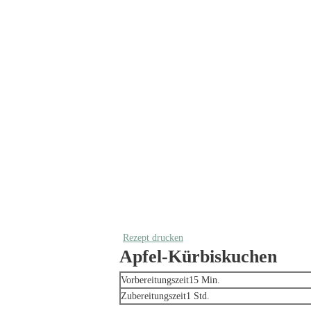
Rezept drucken
Apfel-Kürbiskuchen
Minuten
Vorbereitungszeit
15
Min.
Stunde
Zubereitungszeit
1
Std.