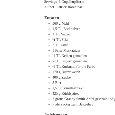
Servings:
1
Gugelhupfform
Author:
Patrick Rosenthal
Zutaten
360
g
Mehl
1,5
TL
Backpulver
1
TL
Natron
¾
TL
Salz
2
TL
Zimt
1
Prise Muskatnuss
½
TL
Nelken
gemahlen
½
TL
Ingwer
gemahlen
½
TL
Kurkuma
für die Farbe
170
g
Butter
weich
400
g
Zucker
3
Eier
1,5
TL
Vanilleextrakt
425
g
Kürbispüree
2
große Granny Smith Äpfel
geschält und 
Puderzucker zum Bestäuben
Anleitungen