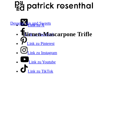
Desserts, Eis und Sweets
Link zu X
Birnen-Mascarpone Trifle
Link zu Facebook
Link zu Pinterest
Link zu Instagram
Link zu Youtube
Link zu TikTok