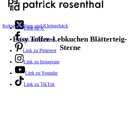
Kekse, Pralines und Kleingebäck
Link zu X
Easy Toffee-Lebkuchen Blätterteig-
Link zu Facebook
Sterne
Link zu Pinterest
Link zu Instagram
Link zu Youtube
Link zu TikTok