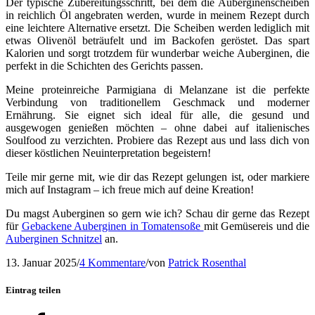
Der typische Zubereitungsschritt, bei dem die Auberginenscheiben
in reichlich Öl angebraten werden, wurde in meinem Rezept durch
eine leichtere Alternative ersetzt. Die Scheiben werden lediglich mit
etwas Olivenöl beträufelt und im Backofen geröstet. Das spart
Kalorien und sorgt trotzdem für wunderbar weiche Auberginen, die
perfekt in die Schichten des Gerichts passen.
Meine proteinreiche Parmigiana di Melanzane ist die perfekte
Verbindung von traditionellem Geschmack und moderner
Ernährung. Sie eignet sich ideal für alle, die gesund und
ausgewogen genießen möchten – ohne dabei auf italienisches
Soulfood zu verzichten. Probiere das Rezept aus und lass dich von
dieser köstlichen Neuinterpretation begeistern!
Teile mir gerne mit, wie dir das Rezept gelungen ist, oder markiere
mich auf Instagram – ich freue mich auf deine Kreation!
Du magst Auberginen so gern wie ich? Schau dir gerne das Rezept
für
Gebackene Auberginen in Tomatensoße
mit Gemüsereis und die
Auberginen Schnitzel
an.
13. Januar 2025
/
4 Kommentare
/
von
Patrick Rosenthal
Eintrag teilen