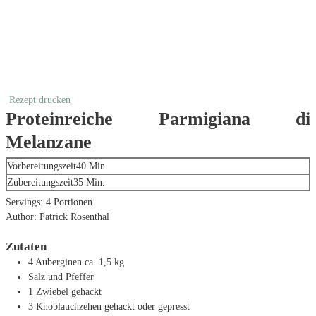
Rezept drucken
Proteinreiche Parmigiana di
Melanzane
Minuten
Vorbereitungszeit
40
Min.
Minuten
Zubereitungszeit
35
Min.
Servings:
4
Portionen
Author:
Patrick Rosenthal
Zutaten
4
Auberginen
ca. 1,5 kg
Salz und Pfeffer
1
Zwiebel
gehackt
3
Knoblauchzehen
gehackt oder gepresst