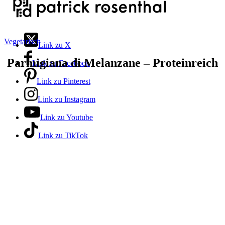
Vegetarisch
Link zu X
Parmigiana di Melanzane – Proteinreich
Link zu Facebook
Link zu Pinterest
Link zu Instagram
Link zu Youtube
Link zu TikTok