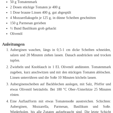
50
g
Tomatenmark
2
Dosen stückige Tomaten
je 400 g
1
Dose braune Linsen
400 g, gut abgespült
4
Mozzarellakugeln
je 125 g, in dünne Scheiben geschnitten
150
g
Parmesan
gerieben
½
Bund Basilikum
grob gehackt
Olivenöl
Anleitungen
Auberginen waschen, längs in 0,5-1 cm dicke Scheiben schneiden,
salzen und 20 Minuten ziehen lassen. Danach ausdrücken und trocken
tupfen.
Zwiebeln und Knoblauch in 1 EL Olivenöl andünsten. Tomatenmark
zugeben, kurz anschwitzen und mit den stückigen Tomaten ablöschen.
Linsen unterrühren und die Soße 10 Minuten köcheln lassen.
Auberginenscheiben auf Backblechen auslegen, mit Salz, Pfeffer und
etwas Olivenöl beträufeln. Bei 180 °C Ober-/Unterhitze 25 Minuten
rösten.
Eine Auflaufform mit etwas Tomatensoße ausstreichen. Schichten:
Auberginen, Mozzarella, Parmesan, Basilikum und Soße.
Wiederholen, bis alle Zutaten aufgebraucht sind. Die letzte Schicht