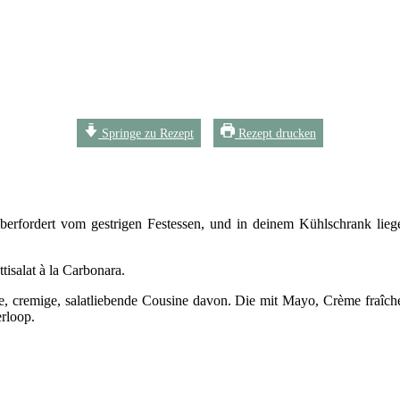
Springe zu Rezept
Rezept drucken
überfordert vom gestrigen Festessen, und in deinem Kühlschrank lie
tisalat à la Carbonara.
che, cremige, salatliebende Cousine davon. Die mit Mayo, Crème fraîc
rloop.