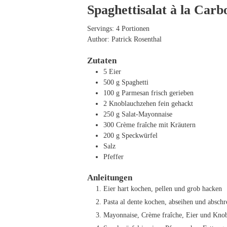
Spaghettisalat à la Car
Servings:
4
Portionen
Author:
Patrick Rosenthal
Zutaten
5
Eier
500
g
Spaghetti
100
g
Parmesan
frisch gerieben
2
Knoblauchzehen
fein gehackt
250
g
Salat-Mayonnaise
300
Crème fraîche mit Kräutern
200
g
Speckwürfel
Salz
Pfeffer
Anleitungen
Eier hart kochen, pellen und grob hacken
Pasta al dente kochen, abseihen und abschr
Mayonnaise, Crème fraîche, Eier und Knob