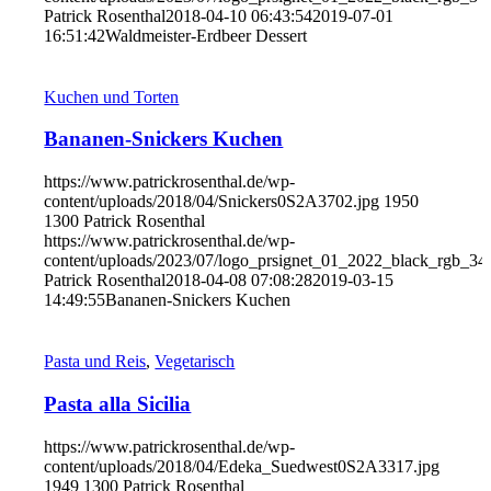
Patrick Rosenthal
2018-04-10 06:43:54
2019-07-01
16:51:42
Waldmeister-Erdbeer Dessert
Kuchen und Torten
Bananen-Snickers Kuchen
https://www.patrickrosenthal.de/wp-
content/uploads/2018/04/Snickers0S2A3702.jpg
1950
1300
Patrick Rosenthal
https://www.patrickrosenthal.de/wp-
content/uploads/2023/07/logo_prsignet_01_2022_black_rgb_34
Patrick Rosenthal
2018-04-08 07:08:28
2019-03-15
14:49:55
Bananen-Snickers Kuchen
Pasta und Reis
,
Vegetarisch
Pasta alla Sicilia
https://www.patrickrosenthal.de/wp-
content/uploads/2018/04/Edeka_Suedwest0S2A3317.jpg
1949
1300
Patrick Rosenthal