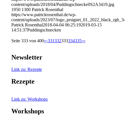
content/uploads/2018/04/Puddingschnecke0S2A3419.jpg
1950
1300
Patrick Rosenthal
https://www.patrickrosenthal.de/wp-
content/uploads/2023/07/logo_prsignet_01_2022_black_rgb_34
Patrick Rosenthal
2018-04-04 06:25:19
2019-03-15
14:51:37
Puddingschnecken
Seite 333 von 400
«
‹
331
332
333
334
335
›
»
Newsletter
Link zu: Rezepte
Rezepte
Link zu: Workshops
Workshops