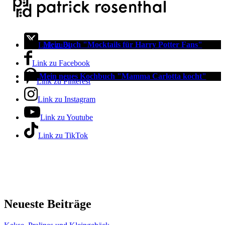
Mein Buch "Mocktails für Harry Potter Fans"
Link zu X
Link zu Facebook
Mein neues Kochbuch "Mamma Carlotta kocht"
Link zu Pinterest
Link zu Instagram
Link zu Youtube
Link zu TikTok
Neueste Beiträge