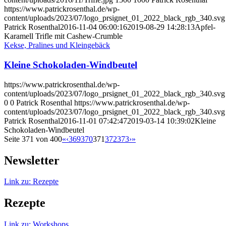
https://www.patrickrosenthal.de/wp-
content/uploads/2023/07/logo_prsignet_01_2022_black_rgb_340.svg
Patrick Rosenthal
2016-11-04 06:00:16
2019-08-29 14:28:13
Apfel-
Karamell Trifle mit Cashew-Crumble
Kekse, Pralines und Kleingebäck
Kleine Schokoladen-Windbeutel
https://www.patrickrosenthal.de/wp-
content/uploads/2023/07/logo_prsignet_01_2022_black_rgb_340.svg
0
0
Patrick Rosenthal
https://www.patrickrosenthal.de/wp-
content/uploads/2023/07/logo_prsignet_01_2022_black_rgb_340.svg
Patrick Rosenthal
2016-11-01 07:42:47
2019-03-14 10:39:02
Kleine
Schokoladen-Windbeutel
Seite 371 von 400
«
‹
369
370
371
372
373
›
»
Newsletter
Link zu: Rezepte
Rezepte
Link zu: Workshops