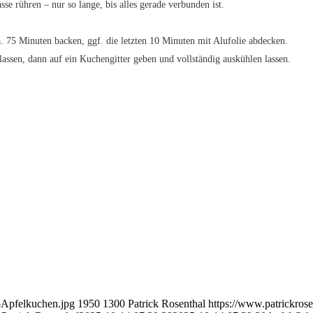
e rühren – nur so lange, bis alles gerade verbunden ist.
a. 75 Minuten backen, ggf. die letzten 10 Minuten mit Alufolie abdecken.
ssen, dann auf ein Kuchengitter geben und vollständig auskühlen lassen.
-Apfelkuchen.jpg
1950
1300
Patrick Rosenthal
https://www.patrickros