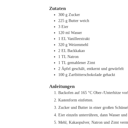
Zutaten
300
g
Zucker
225
g
Butter
weich
3
Eier
120
ml
Wasser
1
EL
Vanilleextrakt
320
g
Weizenmehl
2
EL
Backkakao
1
TL
Natron
1
TL
gemahlener Zimt
2
Äpfel
geschält, entkernt und gewürfelt
100
g
Zartbitterschokolade
gehackt
Anleitungen
Backofen auf 165 °C Ober-/Unterhitze vor
Kastenform einfetten.
Zucker und Butter in einer großen Schüsse
Eier einzeln unterrühren, dann Wasser und
Mehl, Kakaopulver, Natron und Zimt ver