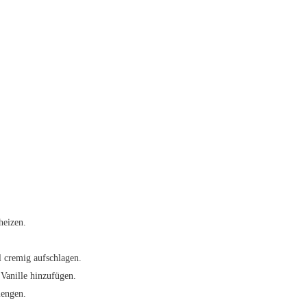
heizen.
l cremig aufschlagen.
 Vanille hinzufügen.
mengen.