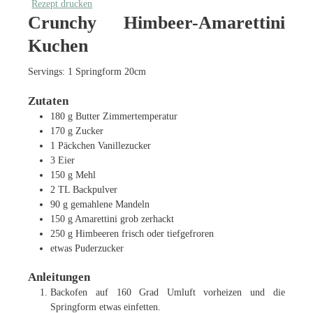
Rezept drucken
Crunchy Himbeer-Amarettini
Kuchen
Servings:
1
Springform 20cm
Zutaten
180
g
Butter
Zimmertemperatur
170
g
Zucker
1
Päckchen Vanillezucker
3
Eier
150
g
Mehl
2
TL
Backpulver
90
g
gemahlene Mandeln
150
g
Amarettini
grob zerhackt
250
g
Himbeeren
frisch oder tiefgefroren
etwas Puderzucker
Anleitungen
Backofen auf 160 Grad Umluft vorheizen und die
Springform etwas einfetten.