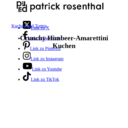
Kuchen und Torten
Link zu X
Crunchy Himbeer-Amarettini
Link zu Facebook
Kuchen
Link zu Pinterest
Link zu Instagram
Link zu Youtube
Link zu TikTok