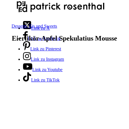
Desserts, Eis und Sweets
Link zu X
Eierlikör-Apfel Spekulatius Mousse
Link zu Facebook
Link zu Pinterest
Link zu Instagram
Link zu Youtube
Link zu TikTok