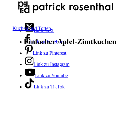
Kuchen und Torten
Link zu X
Einfacher Apfel-Zimtkuchen
Link zu Facebook
Link zu Pinterest
Link zu Instagram
Link zu Youtube
Link zu TikTok