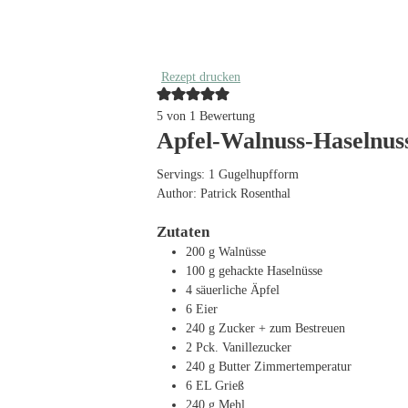
Rezept drucken
5
von 1 Bewertung
Apfel-Walnuss-Haselnus
Servings:
1
Gugelhupfform
Author:
Patrick Rosenthal
Zutaten
200
g
Walnüsse
100
g
gehackte Haselnüsse
4
säuerliche Äpfel
6
Eier
240
g
Zucker
+ zum Bestreuen
2
Pck. Vanillezucker
240
g
Butter
Zimmertemperatur
6
EL
Grieß
240
g
Mehl