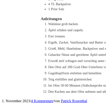
4
TL
Backpulver
1
Prise Salz
Anleitungen
Walnüsse grob hacken.
Äpfel schälen und raspeln.
Eier trennen.
Eigelb, Zucker, Vanillezucker und Butter c
Grieß, Mehl, Haselnüsse, Backpulver und e
Gehackte Nüsse und geriebene Äpfel unter
Eiweiß steif schlagen und vorsichtig unter
Den Ofen auf 200 Grad Ober-Unterhitze v
Gugelhupfform einfetten und bemehlen.
Teig einfüllen und glattstreichen.
Im Ofen 50-60 Minuten (Stäbchenprobe ma
Den Kuchen aus dem Ofen nehmen und abkühl
1. November 2023
/
4 Kommentare
/
von
Patrick Rosenthal