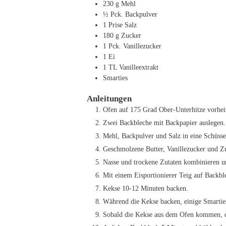
230
g
Mehl
½
Pck. Backpulver
1
Prise Salz
180
g
Zucker
1
Pck. Vanillezucker
1
Ei
1
TL
Vanilleextrakt
Smarties
Anleitungen
Ofen auf 175 Grad Ober-Unterhitze vorhei
Zwei Backbleche mit Backpapier auslegen.
Mehl, Backpulver und Salz in eine Schüsse
Geschmolzene Butter, Vanillezucker und Zu
Nasse und trockene Zutaten kombinieren 
Mit einem Eisportionierer Teig auf Backbl
Kekse 10-12 Minuten backen.
Während die Kekse backen, einige Smartie
Sobald die Kekse aus dem Ofen kommen, di