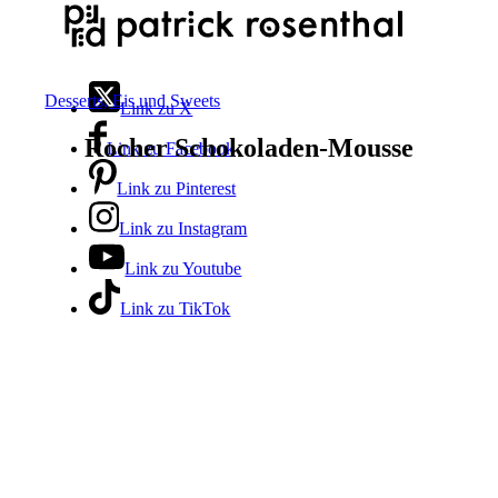
Desserts, Eis und Sweets
Link zu X
Rocher Schokoladen-Mousse
Link zu Facebook
Link zu Pinterest
Link zu Instagram
Link zu Youtube
Link zu TikTok