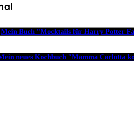
Mein Buch "Mocktails für Harry Potter F
Mein neues Kochbuch "Mamma Carlotta ko