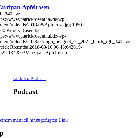
arzipan-Apfelrosen
gb_340.svg
tps://www.patrickrosenthal.de/wp-
ntent/uploads/2018/08/Apfelrose.jpg
1950
300
Patrick Rosenthal
tps://www.patrickrosenthal.de/wp-
ntent/uploads/2023/07/logo_prsignet_01_2022_black_rgb_340.svg
trick Rosenthal
2018-08-16 06:46:04
2019-
-29 13:58:03
Marzipan-Apfelrosen
Link zu: Podcast
Podcast
 einem manuell hinzugefügten Link
p