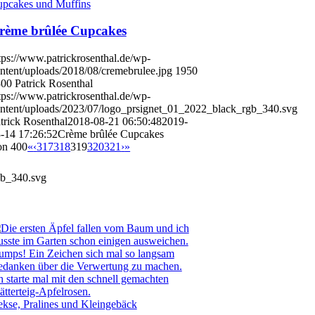
pcakes und Muffins
rème brûlée Cupcakes
tps://www.patrickrosenthal.de/wp-
ntent/uploads/2018/08/cremebrulee.jpg
1950
300
Patrick Rosenthal
tps://www.patrickrosenthal.de/wp-
ntent/uploads/2023/07/logo_prsignet_01_2022_black_rgb_340.svg
trick Rosenthal
2018-08-21 06:50:48
2019-
-14 17:26:52
Crème brûlée Cupcakes
on 400
«
‹
317
318
319
320
321
›
»
gb_340.svg
kse, Pralines und Kleingebäck