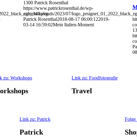
1300
Patrick Rosenthal
M
https://www.patrickrosenthal.de/wp-
_2022_black_rgb_340.svg
content/uploads/2023/07/logo_prsignet_01_2022_black_r
-
Patrick Rosenthal
2018-08-17 06:00:12
2019-
ht
03-14 16:59:02
Mein Italien-Moment
co
1
ht
co
Pa
08
k zu: Workshops
Link zu: Foodfotografie
orkshops
Travel
Link zu: Patrick
Folge
Patrick
Sho