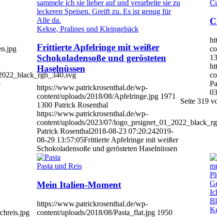
Cu
C
Kekse, Pralines und Kleingebäck
ht
Frittierte Apfelringe mit weißer
n.jpg
co
Schokoladensoße und gerösteten
1
ht
Haselnüssen
_2022_black_rgb_340.svg
co
-
Pa
https://www.patrickrosenthal.de/wp-
03
content/uploads/2018/08/Apfelringe.jpg
1971
Seite 319 v
1300
Patrick Rosenthal
https://www.patrickrosenthal.de/wp-
content/uploads/2023/07/logo_prsignet_01_2022_black_r
Patrick Rosenthal
2018-08-23 07:20:24
2019-
08-29 13:57:05
Frittierte Apfelringe mit weißer
Schokoladensoße und gerösteten Haselnüssen
Pasta und Reis
Mein Italien-Moment
https://www.patrickrosenthal.de/wp-
Ke
hreis.jpg
content/uploads/2018/08/Pasta_flat.jpg
1950