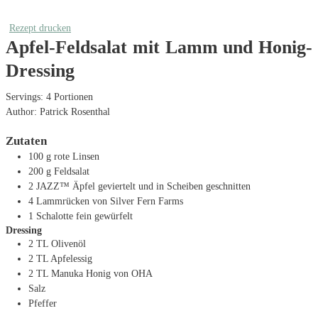
Rezept drucken
Apfel-Feldsalat mit Lamm und Honig-
Dressing
Servings:
4
Portionen
Author:
Patrick Rosenthal
Zutaten
100
g
rote Linsen
200
g
Feldsalat
2
JAZZ™ Äpfel
geviertelt und in Scheiben geschnitten
4
Lammrücken von Silver Fern Farms
1
Schalotte
fein gewürfelt
Dressing
2
TL
Olivenöl
2
TL
Apfelessig
2
TL
Manuka Honig von OHA
Salz
Pfeffer