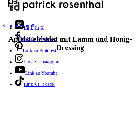
Salat und Gemüse
Link zu X
Apfel-Feldsalat mit Lamm und Honig-
Link zu Facebook
Dressing
Link zu Pinterest
Link zu Instagram
Link zu Youtube
Link zu TikTok