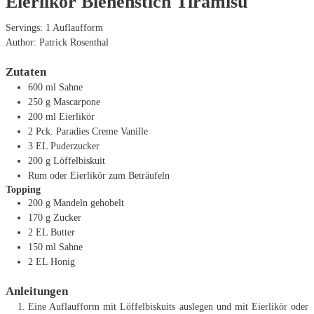
Eierlikör Bienenstich Tiramisu
Servings:
1
Auflaufform
Author:
Patrick Rosenthal
Zutaten
600
ml
Sahne
250
g
Mascarpone
200
ml
Eierlikör
2
Pck. Paradies Creme Vanille
3
EL
Puderzucker
200
g
Löffelbiskuit
Rum oder Eierlikör zum Beträufeln
Topping
200
g
Mandeln
gehobelt
170
g
Zucker
2
EL
Butter
150
ml
Sahne
2
EL
Honig
Anleitungen
Eine Auflaufform mit Löffelbiskuits auslegen und mit Eierlikör oder