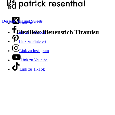
Desserts, Eis und Sweets
Link zu X
Eierlikör Bienenstich Tiramisu
Link zu Facebook
Link zu Pinterest
Link zu Instagram
Link zu Youtube
Link zu TikTok