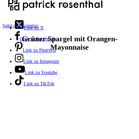
Salat und Gemüse
Link zu X
Grüner Spargel mit Orangen-
Link zu Facebook
Mayonnaise
Link zu Pinterest
Link zu Instagram
Link zu Youtube
Link zu TikTok