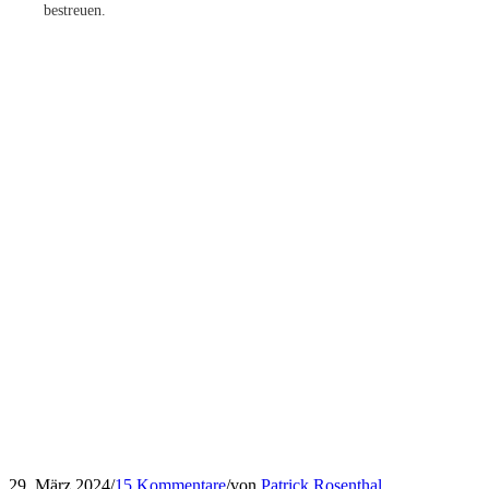
bestreuen.
29. März 2024
/
15 Kommentare
/
von
Patrick Rosenthal