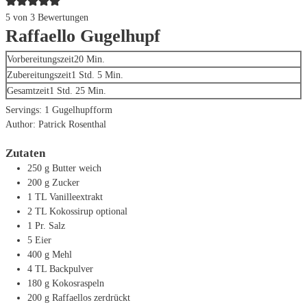
5
von
3
Bewertungen
Raffaello Gugelhupf
Minuten
Vorbereitungszeit
20
Min.
Stunde
Minuten
Zubereitungszeit
1
Std.
5
Min.
Stunde
Minuten
Gesamtzeit
1
Std.
25
Min.
Servings:
1
Gugelhupfform
Author:
Patrick Rosenthal
Zutaten
250
g
Butter
weich
200
g
Zucker
1
TL
Vanilleextrakt
2
TL
Kokossirup
optional
1
Pr. Salz
5
Eier
400
g
Mehl
4
TL
Backpulver
180
g
Kokosraspeln
200
g
Raffaellos
zerdrückt