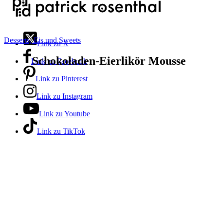
Desserts, Eis und Sweets
Link zu X
Schokoladen-Eierlikör Mousse
Link zu Facebook
Link zu Pinterest
Link zu Instagram
Link zu Youtube
Link zu TikTok