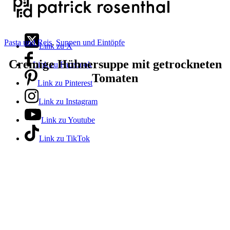
Pasta und Reis
,
Suppen und Eintöpfe
Link zu X
Cremige Hühnersuppe mit getrockneten
Link zu Facebook
Tomaten
Link zu Pinterest
Link zu Instagram
Link zu Youtube
Link zu TikTok