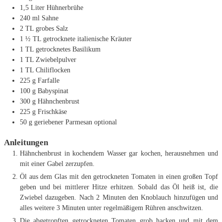
1,5
Liter
Hühnerbrühe
240
ml
Sahne
2
TL
grobes Salz
1 ½
TL
getrocknete italienische Kräuter
1
TL
getrocknetes Basilikum
1
TL
Zwiebelpulver
1
TL
Chiliflocken
225
g
Farfalle
100
g
Babyspinat
300
g
Hähnchenbrust
225
g
Frischkäse
50
g
geriebener Parmesan
optional
Anleitungen
Hähnchenbrust in kochendem Wasser gar kochen, herausnehmen und
mit einer Gabel zerzupfen.
Öl aus dem Glas mit den getrockneten Tomaten in einen großen Topf
geben und bei mittlerer Hitze erhitzen. Sobald das Öl heiß ist, die
Zwiebel dazugeben. Nach 2 Minuten den Knoblauch hinzufügen und
alles weitere 3 Minuten unter regelmäßigem Rühren anschwitzen.
Die abgetropften getrockneten Tomaten grob hacken und mit dem