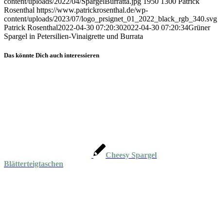
content/uploads/2022/04/SpargelBurratta.jpg
1950
1300
Patrick
Rosenthal
https://www.patrickrosenthal.de/wp-
content/uploads/2023/07/logo_prsignet_01_2022_black_rgb_340.svg
Patrick Rosenthal
2022-04-30 07:20:30
2022-04-30 07:20:34
Grüner
Spargel in Petersilien-Vinaigrette und Burrata
Das könnte Dich auch interessieren
Cheesy Spargel
Blätterteigtaschen