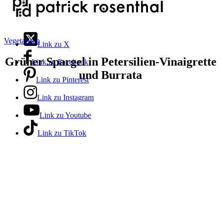
Vegetarisch
Link zu X
Grüner Spargel in Petersilien-Vinaigrette
Link zu Facebook
und Burrata
Link zu Pinterest
Link zu Instagram
Link zu Youtube
Link zu TikTok