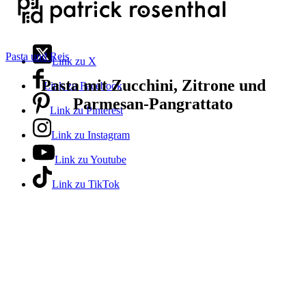
Pasta und Reis
Link zu X
Pasta mit Zucchini, Zitrone und
Link zu Facebook
Parmesan-Pangrattato
Link zu Pinterest
Link zu Instagram
Link zu Youtube
Link zu TikTok