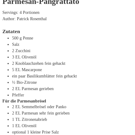
Parmesan-Pangrattato
Servings:
4
Portionen
Author:
Patrick Rosenthal
Zutaten
500
g
Penne
Salz
2
Zucchini
3
EL
Olivenöl
2
Knoblauchzehen
fein gehackt
5
EL
Mascarpone
ein paar Basilikumblätter
fein gehackt
½
Bio-Zitrone
2
EL
Parmesan
gerieben
Pfeffer
Für die Parmesanbrösel
2
EL
Semmelbrösel oder Panko
2
EL
Parmesan
sehr fein gerieben
1
TL
Zitronenabrieb
1
EL
Olivenöl
optional 1 kleine Prise Salz