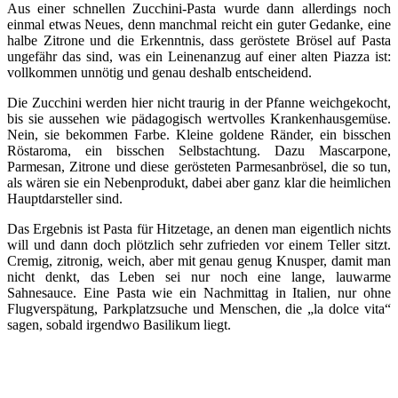
Aus einer schnellen Zucchini-Pasta wurde dann allerdings noch
einmal etwas Neues, denn manchmal reicht ein guter Gedanke, eine
halbe Zitrone und die Erkenntnis, dass geröstete Brösel auf Pasta
ungefähr das sind, was ein Leinenanzug auf einer alten Piazza ist:
vollkommen unnötig und genau deshalb entscheidend.
Die Zucchini werden hier nicht traurig in der Pfanne weichgekocht,
bis sie aussehen wie pädagogisch wertvolles Krankenhausgemüse.
Nein, sie bekommen Farbe. Kleine goldene Ränder, ein bisschen
Röstaroma, ein bisschen Selbstachtung. Dazu Mascarpone,
Parmesan, Zitrone und diese gerösteten Parmesanbrösel, die so tun,
als wären sie ein Nebenprodukt, dabei aber ganz klar die heimlichen
Hauptdarsteller sind.
Das Ergebnis ist Pasta für Hitzetage, an denen man eigentlich nichts
will und dann doch plötzlich sehr zufrieden vor einem Teller sitzt.
Cremig, zitronig, weich, aber mit genau genug Knusper, damit man
nicht denkt, das Leben sei nur noch eine lange, lauwarme
Sahnesauce. Eine Pasta wie ein Nachmittag in Italien, nur ohne
Flugverspätung, Parkplatzsuche und Menschen, die „la dolce vita“
sagen, sobald irgendwo Basilikum liegt.