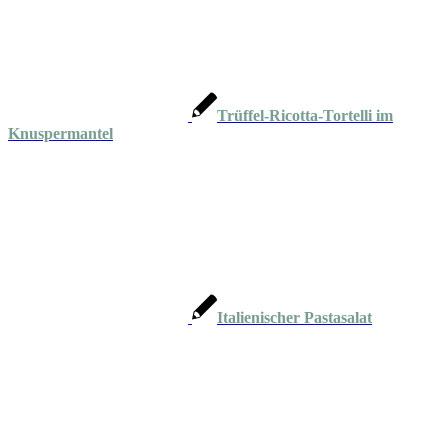
Trüffel-Ricotta-Tortelli im
Knuspermantel
Italienischer Pastasalat