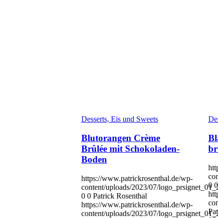
Desserts, Eis und Sweets
Des
Blutorangen Crème
Bl
Brûlée mit Schokoladen-
br
Boden
htt
co
https://www.patrickrosenthal.de/wp-
0
0
content/uploads/2023/07/logo_prsignet_01
htt
0
0
Patrick Rosenthal
co
https://www.patrickrosenthal.de/wp-
Pat
content/uploads/2023/07/logo_prsignet_01