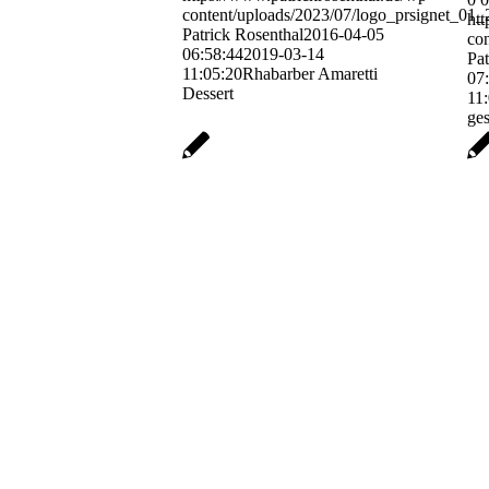
content/uploads/2023/07/logo_prsignet_01
htt
Patrick Rosenthal
2016-04-05
co
06:58:44
2019-03-14
Pat
11:05:20
Rhabarber Amaretti
07
Dessert
11
ge