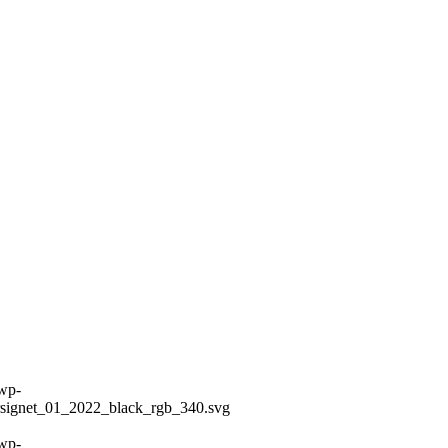
/wp-
prsignet_01_2022_black_rgb_340.svg
/wp-