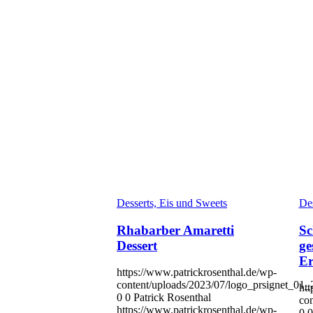
Desserts, Eis und Sweets
Des
Rhabarber Amaretti
Sc
Dessert
ge
Er
https://www.patrickrosenthal.de/wp-
content/uploads/2023/07/logo_prsignet_01
htt
0
0
Patrick Rosenthal
co
https://www.patrickrosenthal.de/wp-
0
0