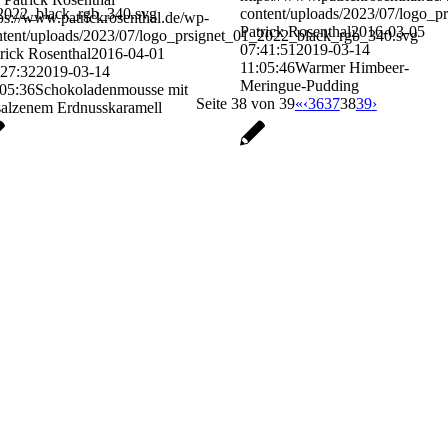
_2022_black_rgb_340.svg
content/uploads/2023/07/logo_
ps://www.patrickrosenthal.de/wp-
Patrick Rosenthal
2016-03-05
ntent/uploads/2023/07/logo_prsignet_01_2022_black_rgb_340.svg
07:41:51
2019-03-14
rick Rosenthal
2016-04-01
11:05:46
Warmer Himbeer-
:27:32
2019-03-14
Meringue-Pudding
:05:36
Schokoladenmousse mit
Seite 38 von 39
«
‹
36
37
38
39
›
salzenem Erdnusskaramell