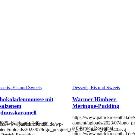
serts, Eis und Sweets
Desserts, Eis und Sweets
hokoladenmousse mit
Warmer Himbeer-
salzenem
Meringue-Pudding
dnusskaramell
https://www.patrickrosenthal.de
_2022_black_rgb_340.svg
content/uploads/2023/07/logo_
ps://www.patrickrosenthal.de/wp-
0
0
Patrick Rosenthal
ntent/uploads/2023/07/logo_prsignet_01_2022_black_rgb_340.svg
https://www.patrickrosenthal.de
Patrick Rosenthal