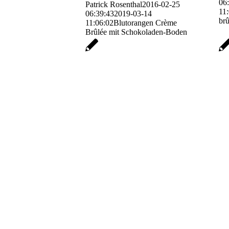
06
Patrick Rosenthal
2016-02-25
11
06:39:43
2019-03-14
brû
11:06:02
Blutorangen Crème
Brûlée mit Schokoladen-Boden