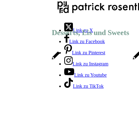
Link zu X
Desserts, Eis und Sweets
Link zu Facebook
Link zu Pinterest
Link zu Instagram
Link zu Youtube
Link zu TikTok