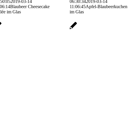
:50:05
2019-03-14
06:30:34
2019-03-14
:06:14
Blaubeer Cheesecake
11:06:45
Apfel-Blaubeerkuchen
lée im Glas
im Glas