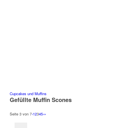
Cupcakes und Muffins
Gefüllte Muffin Scones
Seite 3 von 7
‹
1
2
3
4
5
›
»