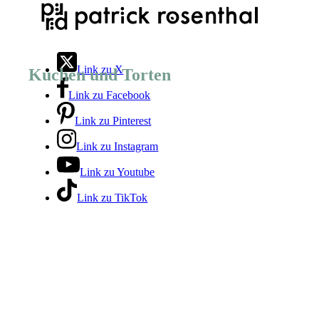
Link zu X
Kuchen und Torten
Link zu Facebook
Link zu Pinterest
Link zu Instagram
Link zu Youtube
Link zu TikTok